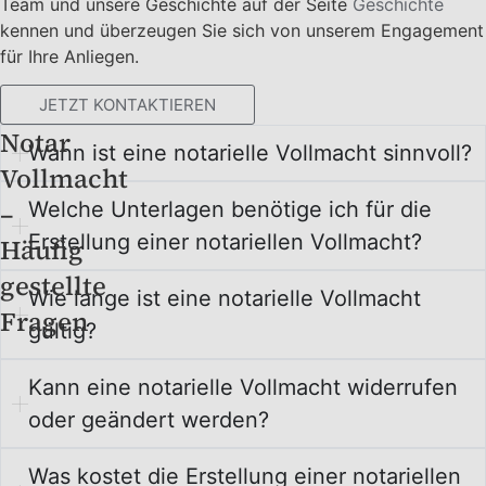
Team und unsere Geschichte auf der Seite
Geschichte
kennen und überzeugen Sie sich von unserem Engagement
für Ihre Anliegen.
JETZT KONTAKTIEREN
Notar
Wann ist eine notarielle Vollmacht sinnvoll?
Vollmacht
–
Welche Unterlagen benötige ich für die
Erstellung einer notariellen Vollmacht?
Häufig
gestellte
Wie lange ist eine notarielle Vollmacht
Fragen
gültig?
Kann eine notarielle Vollmacht widerrufen
oder geändert werden?
Was kostet die Erstellung einer notariellen