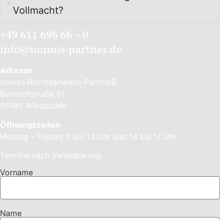
Vollmacht?
+49 611 696 66 – 0
info@nomos-partner.de
Adresse
nomos Rechtsanwälte PartmbB
Bahnhofstraße 61
65185 Wiesbaden
Öffnungszeiten
Montag – Freitag 9 bis 13 Uhr und 14 bis 17 Uhr
Termine nach Vereinbarung
Vorname
Name