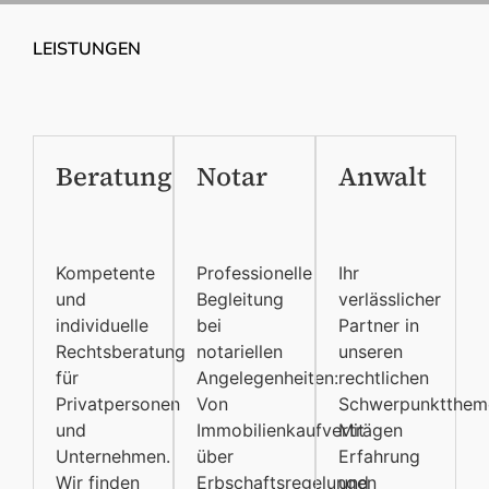
LEISTUNGEN
Beratung
Notar
Anwalt
Kompetente
Professionelle
Ihr
und
Begleitung
verlässlicher
individuelle
bei
Partner in
Rechtsberatung
notariellen
unseren
für
Angelegenheiten:
rechtlichen
Privatpersonen
Von
Schwerpunktthem
und
Immobilienkaufverträgen
Mit
Unternehmen.
über
Erfahrung
Wir finden
Erbschaftsregelungen
und