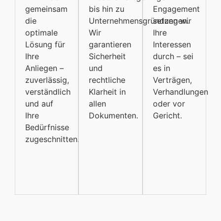
gemeinsam
bis hin zu
Engagement
die
Unternehmensgründungen.
setzen wir
optimale
Wir
Ihre
Lösung für
garantieren
Interessen
Ihre
Sicherheit
durch – sei
Anliegen –
und
es in
zuverlässig,
rechtliche
Verträgen,
verständlich
Klarheit in
Verhandlungen
und auf
allen
oder vor
Ihre
Dokumenten.
Gericht.
Bedürfnisse
zugeschnitten.