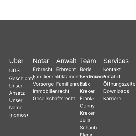
Über
Notar
Anwalt
Team
Services
uns
Erbrecht
Erbrecht
Boris
Kontakt
Familienrecht
Testamentsvollstreckung
Kiedrowicz
Anfahrt
Geschichte
Vorsorge
Familienrecht
Felix
Öffnungszeite
Unser
Immobilienrecht
Kreker
Downloads
Ansatz
Gesellschaftsrecht
Frank-
Karriere
Unser
Conny
Name
Kreker
(nomos)
Julia
Schaub
Elena