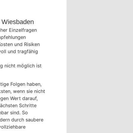
ei Wiesbaden
cher Einzelfragen
mpfehlungen
Kosten und Risiken
voll und tragfähig
g nicht möglich ist
stige Folgen haben,
sten, wenn sie nicht
egen Wert darauf,
nächsten Schritte
hbar sind. So
ndern durch saubere
ollziehbare